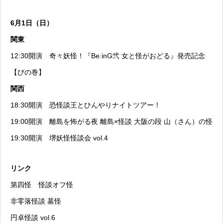
6月1日（日）
関東
12:30開演
奇々妖怪！『BeːinG弐 女と怪がおどる』発売記念
【びの巻】
関西
18:30開演
恐怪談王とひんやりナイトツアー！
19:00開演
離島を怖がる夜 離島×怪談 大阪の段 山（さん）の怪
19:30開演
堺妖怪怪談会 vol.4
リンク
第四怪 怪談オフ怪
非零落怪談 墓怪
円卓怪談 vol.6