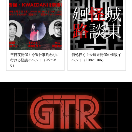
平日夜開催！今週仕事終わりに
何処行く？今週末開催の怪談イ
行ける怪談イベント（9/2~9/
ベント（10/4~10/6）
6）