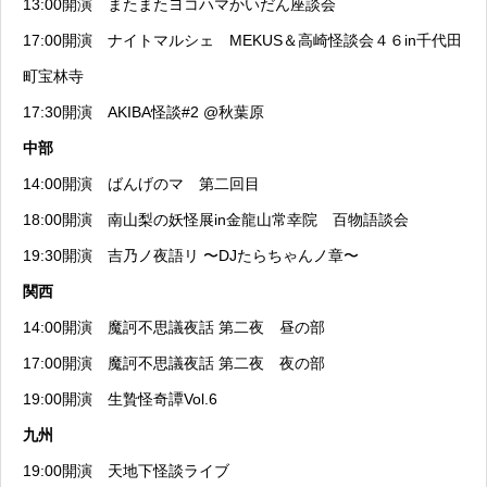
13:00開演
またまたヨコハマかいだん座談会
17:00開演
ナイトマルシェ MEKUS＆高崎怪談会４６in千代田
町宝林寺
17:30開演
AKIBA怪談#2 @秋葉原
中部
14:00開演
ばんげのマ 第二回目
18:00開演
南山梨の妖怪展in金龍山常幸院 百物語談会
19:30開演
吉乃ノ夜語リ 〜DJたらちゃんノ章〜
関西
14:00開演
魔訶不思議夜話 第二夜 昼の部
17:00開演
魔訶不思議夜話 第二夜 夜の部
19:00開演
生贄怪奇譚Vol.6
九州
19:00開演
天地下怪談ライブ