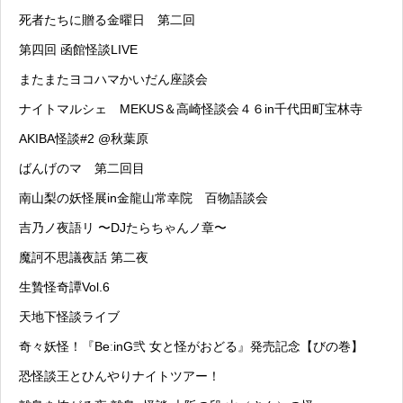
死者たちに贈る金曜日 第二回
第四回 函館怪談LIVE
またまたヨコハマかいだん座談会
ナイトマルシェ MEKUS＆高崎怪談会４６in千代田町宝林寺
AKIBA怪談#2 @秋葉原
ばんげのマ 第二回目
南山梨の妖怪展in金龍山常幸院 百物語談会
吉乃ノ夜語リ 〜DJたらちゃんノ章〜
魔訶不思議夜話 第二夜
生贄怪奇譚Vol.6
天地下怪談ライブ
奇々妖怪！『BeːinG弐 女と怪がおどる』発売記念【びの巻】
恐怪談王とひんやりナイトツアー！