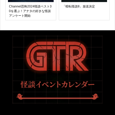
Channel恐怖2024怪談ベスト3
「暗転怪談8」放送決定
0を選ぶ！アナタの好きな怪談
アンケート開始