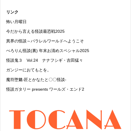
リンク
怖い月曜日
今だから言える怪談最恐戦2025
異界の怪談～パラレルワールドへようこそ
ぺろりん怪談(裏) 年末お清めスペシャル2025
怪談鬼３ Vol.24 ナナフシギ・吉田猛々
ガンジーにおてもとを。
魔符堕魑-匠とかなたと〇〇怪談-
怪談ガタリー presents ワールズ・エンド2