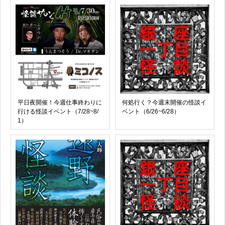
平日夜開催！今週仕事終わりに
何処行く？今週末開催の怪談イ
行ける怪談イベント（7/28~8/
ベント（6/26~6/28）
1）