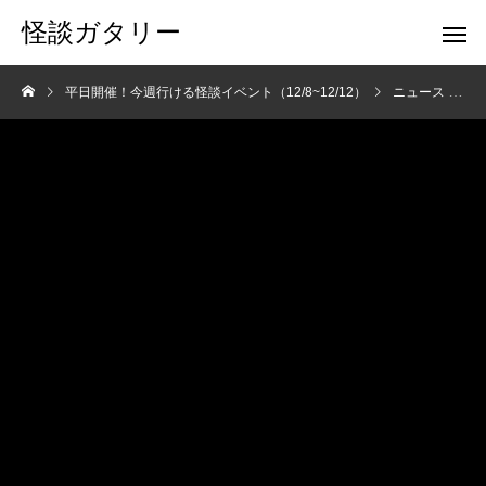
怪談ガタリー
平日開催！今週行ける怪談イベント（12/8~12/12）
ニュース
平