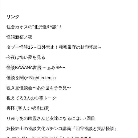
リンク
住倉カオスの“北沢怪&Y談”！
怪談新宿ノ夜
タブー怪談15～口外禁止！秘密厳守の封印怪談～
今夜は怖い夢を見る
怪談KAWANA書房 ～ぁみSP〜
怪談を聞か Night in tenjin
覗き見怪談会〜あの世をチラ見〜
視えてる3人の心霊トーク
裏怪 (客人：杉浦仁輝)
りゅうあの幽霊さんと友達になるには…7回目
妖怪紳士の怪談文化ガチンコ講義『四谷怪談と実話怪談』