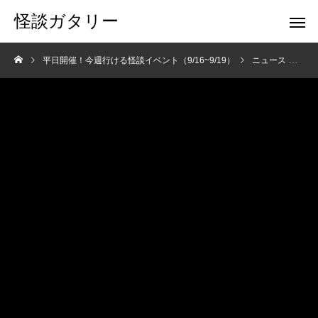
怪談ガタリー
平日開催！今週行ける怪談イベント（9/16~9/19）
ニュース
平