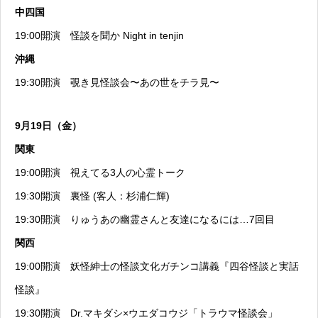
中四国
19:00開演
怪談を聞か Night in tenjin
沖縄
19:30開演
覗き見怪談会〜あの世をチラ見〜
9月19日（金）
関東
19:00開演
視えてる3人の心霊トーク
19:30開演
裏怪 (客人：杉浦仁輝)
19:30開演
りゅうあの幽霊さんと友達になるには…7回目
関西
19:00開演
妖怪紳士の怪談文化ガチンコ講義『四谷怪談と実話
怪談』
19:30開演
Dr.マキダシ×ウエダコウジ「トラウマ怪談会」