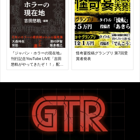
『ジャパン・ホラーの現在地』
怪奇宴投稿グランプリ 第7回受
刊行記念YouTube LIVE「吉田
賞者発表
悠軌がやってきたぞ！！」配信
決定