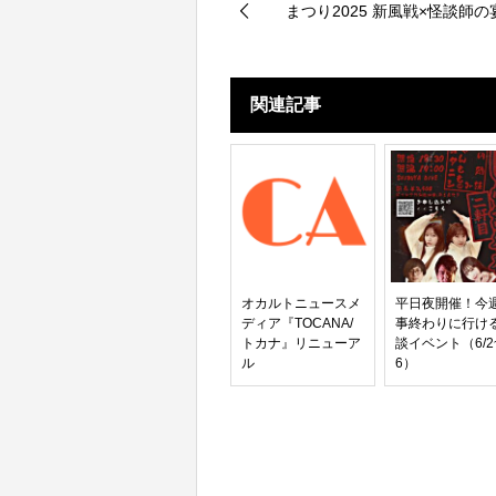
まつり2025 新風戦×怪談師の
関連記事
オカルトニュースメ
平日夜開催！今
ディア『TOCANA/
事終わりに行け
トカナ』リニューア
談イベント（6/2~
ル
6）