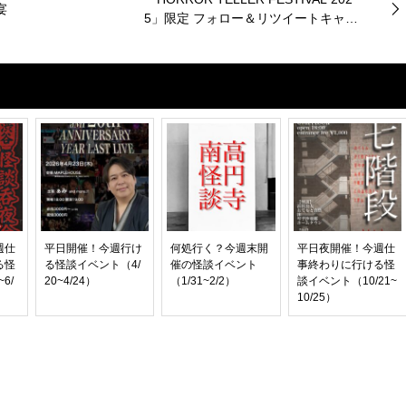
宴
5」限定 フォロー＆リツイートキャン
ペーン
週仕
平日開催！今週行け
何処行く？今週末開
平日夜開催！今週仕
る怪
る怪談イベント（4/
催の怪談イベント
事終わりに行ける怪
6/
20~4/24）
（1/31~2/2）
談イベント（10/21~
10/25）