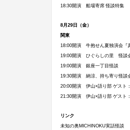
18:30開演
船場寄席 怪談特集
8月29日（金）
関東
18:00開演
牛抱せん夏独演会『
19:00開演
ひぐらしの里 怪談
19:00開演
銀座一丁目怪談
19:30開演
納涼、持ち寄り怪談
20:00開演
伊山×語り部 ゲスト
21:30開演
伊山×語り部 ゲスト
リンク
未知の奥MICHINOKU実話怪談