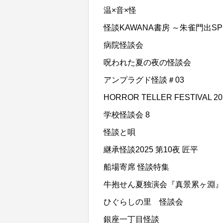
温×音×怪
怪談KAWANA書房 ～朱雀門出S
病院怪談会
呪われた夏の夜の怪談会
アンプラグド怪談＃03
HORROR TELLER FESTIVAL 20
学校怪談会 8
怪談と唄
継承怪談2025 第10夜 匠平
船場寄席 怪談特集
牛抱せん夏独演会『真景累ヶ淵』
ひぐらしの里 怪談会
銀座一丁目怪談