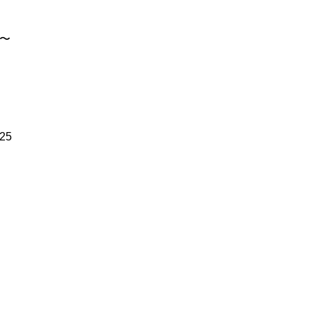
P〜
25