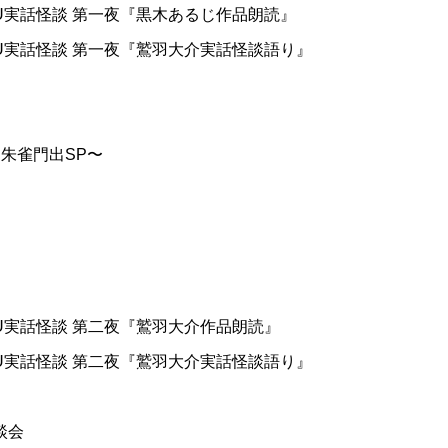
OKU実話怪談 第一夜『黒木あるじ作品朗読』
OKU実話怪談 第一夜『鷲羽大介実話怪談語り』
～朱雀門出SP〜
OKU実話怪談 第二夜『鷲羽大介作品朗読』
OKU実話怪談 第二夜『鷲羽大介実話怪談語り』
談会