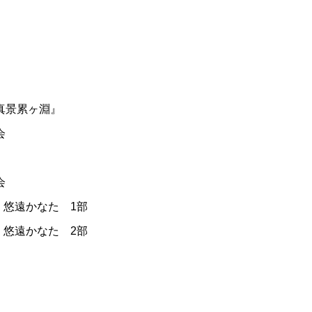
真景累ヶ淵』
会
会
：悠遠かなた 1部
：悠遠かなた 2部