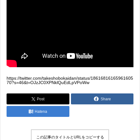
https://twitter.com/takeshobokaidan/status/18616816165961605
70?s=46&t=OJzJC0XPNklQuEdLpVPoWw
Post
Share
Hatena
この記事のタイトルとURLをコピーする