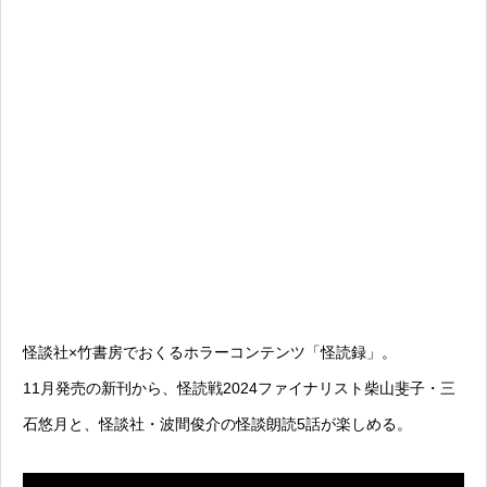
怪談社×竹書房でおくるホラーコンテンツ「怪読録」。
11月発売の新刊から、怪読戦2024ファイナリスト柴山斐子・三
石悠月と、怪談社・波間俊介の怪談朗読5話が楽しめる。