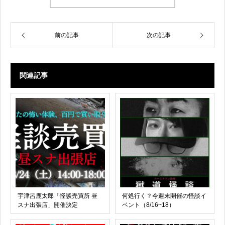
前の記事
次の記事
関連記事
宇津呂鹿太郎「怪談売買所 昼
何処行く？今週末開催の怪談イ
スナ出張店」開催決定
ベント（8/16~18）