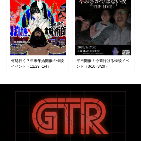
何処行く？年末年始開催の怪談
平日開催！今週行ける怪談イベ
イベント（12/29~1/4）
ント（3/16~3/20）