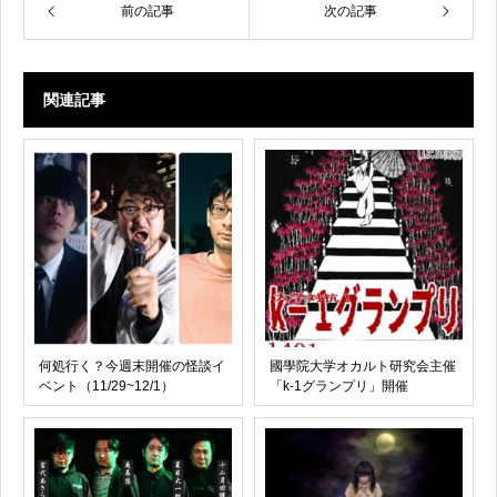
前の記事
次の記事
関連記事
何処行く？今週末開催の怪談イ
國學院大学オカルト研究会主催
ベント（11/29~12/1）
「k-1グランプリ」開催