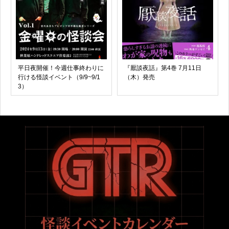
平日夜開催！今週仕事終わりに
『厭談夜話』第4巻 7月11日
行ける怪談イベント（9/9~9/1
（木）発売
3）