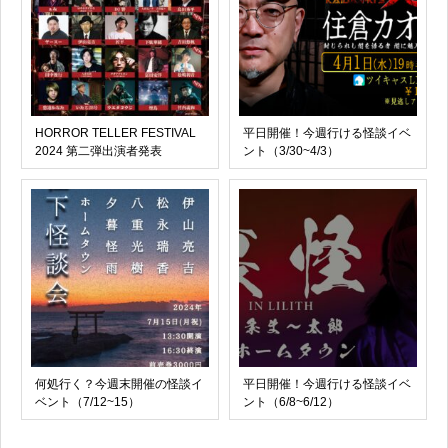
HORROR TELLER FESTIVAL
平日開催！今週行ける怪談イベ
2024 第二弾出演者発表
ント（3/30~4/3）
何処行く？今週末開催の怪談イ
平日開催！今週行ける怪談イベ
ベント（7/12~15）
ント（6/8~6/12）