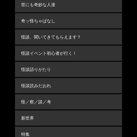
世にも奇妙な人達
奇ッ怪ちゃばなし
怪談、聞いてきてもらえます？
怪談イベント初心者が行く！
怪談語りがたり
怪談読みだおれ
怪／察／談／考
新世界
特集