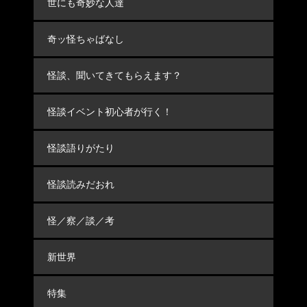
世にも奇妙な人達
奇ッ怪ちゃばなし
怪談、聞いてきてもらえます？
怪談イベント初心者が行く！
怪談語りがたり
怪談読みだおれ
怪／察／談／考
新世界
特集