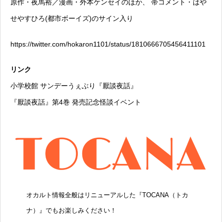
原作・夜馬裕／漫画・外本ケンセイのほか、 帯コメント・はや
せやすひろ(都市ボーイズ)のサイン入り
https://twitter.com/hokaron1101/status/1810666705456411101
リンク
小学校館 サンデーうぇぶり『厭談夜話』
『厭談夜話』第4巻 発売記念怪談イベント
オカルト情報全般はリニューアルした『
TOCANA（トカ
ナ）
』でもお楽しみください！