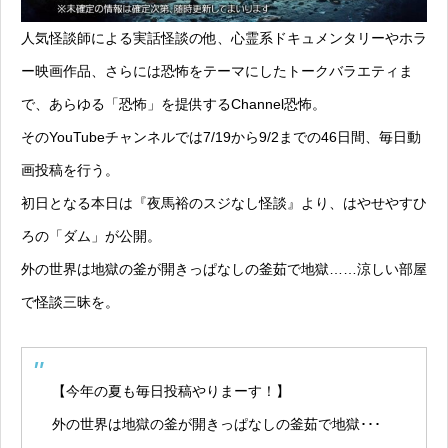
人気怪談師による実話怪談の他、心霊系ドキュメンタリーやホラ
ー映画作品、さらには恐怖をテーマにしたトークバラエティま
で、あらゆる「恐怖」を提供するChannel恐怖。
そのYouTubeチャンネルでは7/19から9/2までの46日間、毎日動
画投稿を行う。
初日となる本日は『夜馬裕のスジなし怪談』より、はやせやすひ
ろの
「ダム」
が公開。
外の世界は地獄の釜が開きっぱなしの釜茹で地獄……涼しい部屋
で怪談三昧を。
【今年の夏も毎日投稿やりまーす！】
外の世界は地獄の釜が開きっぱなしの釜茹で地獄･･･