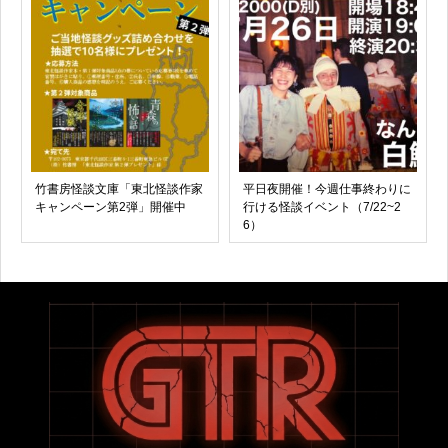
竹書房怪談文庫「東北怪談作家
平日夜開催！今週仕事終わりに
キャンペーン第2弾」開催中
行ける怪談イベント（7/22~2
6）