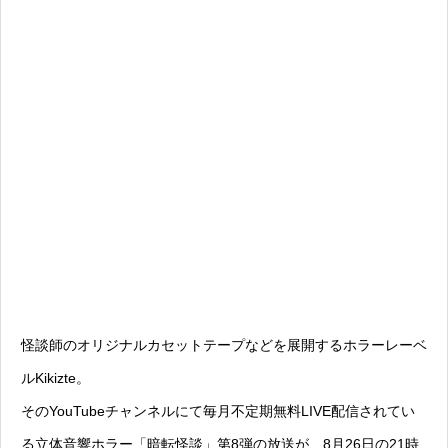
怪談師のオリジナルカセットテープなどを展開するホラーレーベ
ルKikizte。
そのYouTubeチャンネルにて毎月不定期無料LIVE配信されてい
る立体音響ホラー「暗転怪談」第8弾の放送が、8月26日の21時