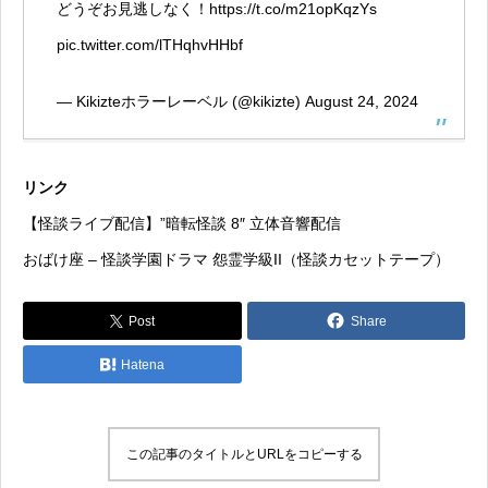
どうぞお見逃しなく！
https://t.co/m21opKqzYs
pic.twitter.com/lTHqhvHHbf
— Kikizteホラーレーベル (@kikizte)
August 24, 2024
リンク
【怪談ライブ配信】”暗転怪談 8″ 立体音響配信
おばけ座 – 怪談学園ドラマ 怨霊学級II
（怪談カセットテープ）
Post
Share
Hatena
この記事のタイトルとURLをコピーする