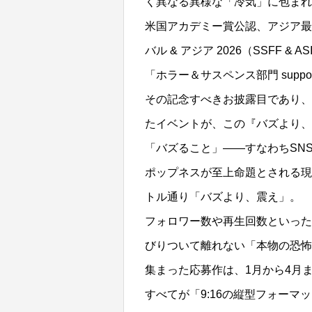
く異なる異様な「冷気」に包まれ
米国アカデミー賞公認、アジア最
バル & アジア 2026（SSFF 
「ホラー＆サスペンス部門 support
その記念すべきお披露目であり、
たイベントが、この『バズより、
「バズること」——すなわちSN
ポップネスが至上命題とされる現
トル通り「バズより、震え」。
フォロワー数や再生回数といった
びりついて離れない「本物の恐怖
集まった応募作は、1月から4月ま
すべてが「9:16の縦型フォーマ