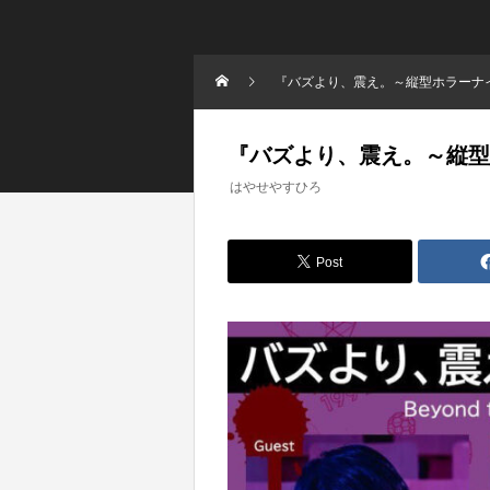
『バズより、震え。～縦型ホラーナ
『バズより、震え。～縦型
はやせやすひろ
Post