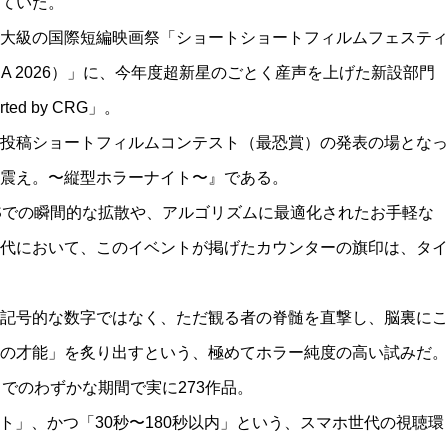
ていた。
大級の国際短編映画祭「ショートショートフィルムフェスティ
& ASIA 2026）」に、今年度超新星のごとく産声を上げた新設部門
ed by CRG」。
投稿ショートフィルムコンテスト（最恐賞）の発表の場となっ
震え。〜縦型ホラーナイト〜』である。
Sでの瞬間的な拡散や、アルゴリズムに最適化されたお手軽な
代において、このイベントが掲げたカウンターの旗印は、タイ
記号的な数字ではなく、ただ観る者の脊髄を直撃し、脳裏にこ
の才能」を炙り出すという、極めてホラー純度の高い試みだ。
でのわずかな期間で実に273作品。
ット」、かつ「30秒〜180秒以内」という、スマホ世代の視聴環