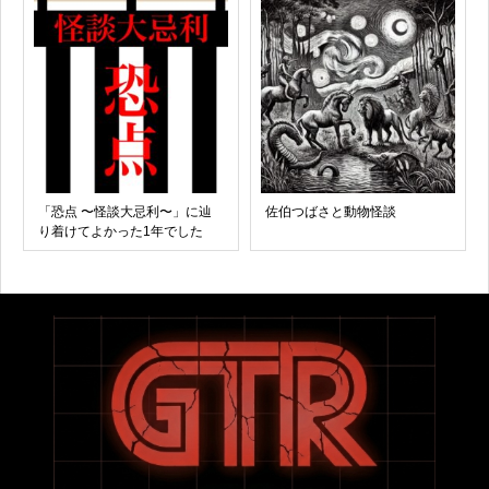
「恐点 〜怪談大忌利〜」に辿
佐伯つばさと動物怪談
り着けてよかった1年でした