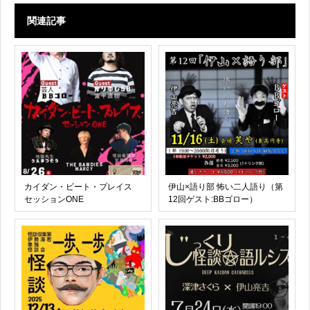
関連記事
カイダン・ビート・プレイス
伊山×語り部 怖い二人語り（第
セッションONE
12回ゲスト:BBゴロー）