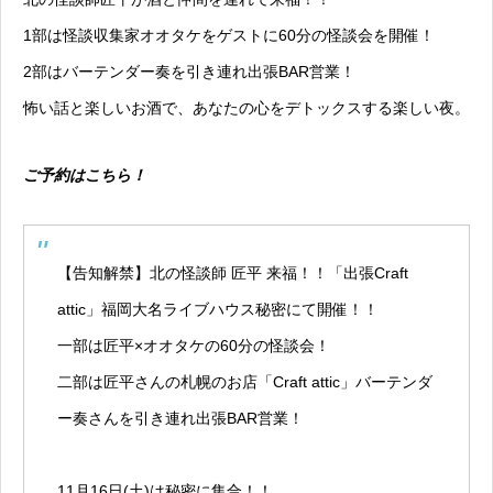
1部は怪談収集家オオタケをゲストに60分の怪談会を開催！
2部はバーテンダー奏を引き連れ出張BAR営業！
怖い話と楽しいお酒で、あなたの心をデトックスする楽しい夜。
ご予約はこちら！
【告知解禁】北の怪談師 匠平 来福！！「出張Craft
attic」福岡大名ライブハウス秘密にて開催！！
一部は匠平×オオタケの60分の怪談会！
二部は匠平さんの札幌のお店「Craft attic」バーテンダ
ー奏さんを引き連れ出張BAR営業！
11月16日(土)は秘密に集合！！