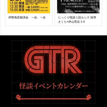
伊勢海若独演会 一歩、一歩
じっくり怪談☆語ルシス 深津
さくら×伊山亮吉 1-4