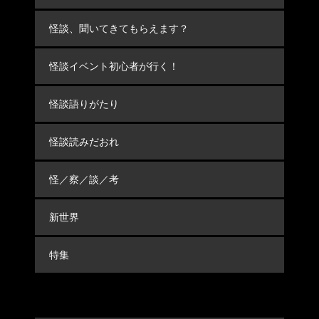
怪談、聞いてきてもらえます？
怪談イベント初心者が行く！
怪談語りがたり
怪談読みだおれ
怪／察／談／考
新世界
特集