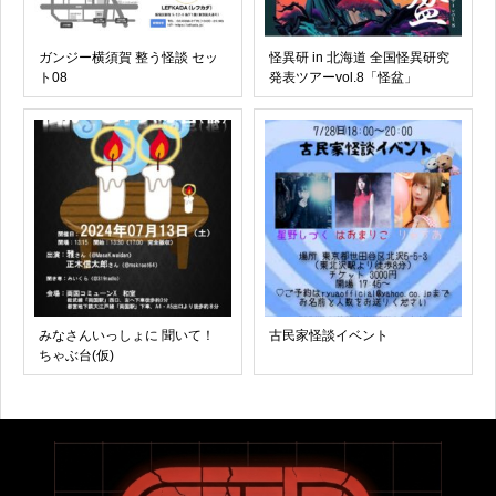
ガンジー横須賀 整う怪談 セッ
怪異研 in 北海道 全国怪異研究
ト08
発表ツアーvol.8「怪盆」
みなさんいっしょに 聞いて！
古民家怪談イベント
ちゃぶ台(仮)