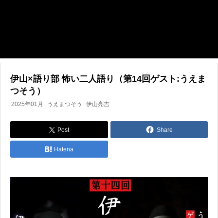
伊山×語り部 怖い二人語り（第14回ゲスト:うえま
つそう）
2025年01月
うえまつそう
伊山亮吉
Post
Share
Hatena