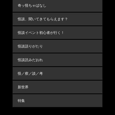
奇ッ怪ちゃばなし
怪談、聞いてきてもらえます？
怪談イベント初心者が行く！
怪談語りがたり
怪談読みだおれ
怪／察／談／考
新世界
特集