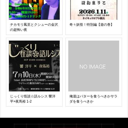
チカモリ鳳至とクシューの金沢
奇々妖怪！特別編【遊の巻】
の超怖い夜
じっくり怪談☆語ルシス 響洋
俺達はバターを食うべきかサラ
平×夜馬裕 1-2
ダを食うべきか