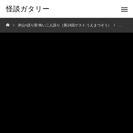
怪談ガタリー
伊山×語り部 怖い二人語り（第14回ゲスト:うえまつそう）
話題のイ